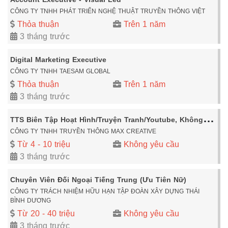
CÔNG TY TNHH PHÁT TRIỂN NGHỆ THUẬT TRUYỀN THÔNG VIỆT
Thỏa thuận
Trên 1 năm
3 tháng trước
Digital Marketing Executive
CÔNG TY TNHH TAESAM GLOBAL
Thỏa thuận
Trên 1 năm
3 tháng trước
T
TS Biên Tập Hoạt Hình/Truyện Tranh/Youtube, Không Yêu Cầu Kinh Nghiệm
CÔNG TY TNHH TRUYỀN THÔNG MAX CREATIVE
Từ 4 - 10 triệu
Không yêu cầu
3 tháng trước
Chuyên Viên Đối Ngoại Tiếng Trung (Ưu Tiên Nữ)
CÔNG TY TRÁCH NHIỆM HỮU HẠN TẬP ĐOÀN XÂY DỰNG THÁI
BÌNH DƯƠNG
Từ 20 - 40 triệu
Không yêu cầu
3 tháng trước