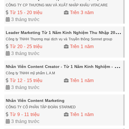
CÔNG TY CP THƯƠNG MẠI VÀ XUẤT NHẬP KHẨU VITACARE
Từ 15 - 20 triệu
Trên 3 năm
3 tháng trước
L
eader Marketing Từ 1 Năm Kinh Nghiệm Thu Nhập 20 - 25 Triệu Thanh Xuân - Hà Nội.
Công ty TNHH Thương mại dịch vụ và Truyền thông Sonnet group
Từ 20 - 25 triệu
Trên 1 năm
3 tháng trước
N
hân Viên Content Creator - Từ 1 Năm Kinh Nghiệm - Thu Nhập Hấp Dẫn
Công ty TNHH mỹ phẩm L.A.M
Từ 12 - 15 triệu
Trên 1 năm
3 tháng trước
Nhân Viên Content Marketing
CÔNG TY CỔ PHẦN TẬP ĐOÀN STARMED
Từ 9 - 11 triệu
Trên 1 năm
3 tháng trước