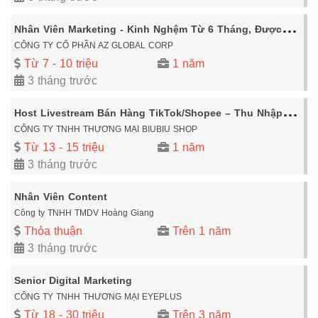
N
hân Viên Marketing - Kinh Nghệm Từ 6 Tháng, Được Đào Tạo Thêm - Tại Hà Nội
CÔNG TY CỔ PHẦN AZ GLOBAL CORP
Từ 7 - 10 triệu
1 năm
3 tháng trước
H
ost Livestream Bán Hàng TikTok/Shopee – Thu Nhập 20M+ Hoa Hồng Cao (Được Đào Tạo)
CÔNG TY TNHH THƯƠNG MẠI BIUBIU SHOP
Từ 13 - 15 triệu
1 năm
3 tháng trước
Nhân Viên Content
Công ty TNHH TMDV Hoàng Giang
Thỏa thuận
Trên 1 năm
3 tháng trước
Senior Digital Marketing
CÔNG TY TNHH THƯƠNG MẠI EYEPLUS
Từ 18 - 30 triệu
Trên 3 năm