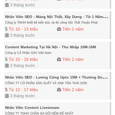
3 tháng trước
N
hân Viên SEO - Mảng Nội Thất, Xây Dựng - Từ 1 Năm Kinh Nghiệm - Thu Nhập 10 - 13Tr - Đi Làm Ngay
Công ty TNHH thiết kế kiến trúc và thi công Nội Thất Thuận Phát
Từ 10 - 13 triệu
Trên 1 năm
3 tháng trước
Content Marketing Tại Hà Nội - Thu Nhập 10M-16M
Công ty Cổ Phần GSV Việt Nam
Từ 10 - 16 triệu
Trên 2 năm
3 tháng trước
N
hân Viên SEO - Lương Cứng Upto 15M + Thưởng Doanh Số
CÔNG TY CỔ PHẦN SẢN XUẤT VÀ XNK TÂN THÁI SƠN
Từ 12 - 17 triệu
Trên 2 năm
3 tháng trước
Nhân Viên Content Livestream
CÔNG TY TNHH CHĂN GA GỐI NỆM ĐỆ NHẤT