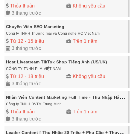
Thỏa thuận
Không yêu cầu
3 tháng trước
Chuyên Viên SEO Marketing
Công ty TNHH Thương mại và Công nghệ HC Việt Nam
Từ 12 - 15 triệu
Trên 1 năm
3 tháng trước
Host Livestream TikTok Shop Tiếng Anh (US/UK)
CÔNG TY TNHH PLM VIỆT NAM
Từ 12 - 18 triệu
Không yêu cầu
3 tháng trước
N
hân Viên Content Marketing Full Time - Thu Nhập Hấp Dẫn Từ 8-10 Triệu + Thưởng - Đi Làm Ngay Tại Hà Nội (Yêu Cầu Có Portfolio)
Công ty TNHH DVTM Trung Minh
Thỏa thuận
Trên 1 năm
3 tháng trước
L
eader Content [ Thu Nhập 20 Triệu + Phụ Cấp + Thưởng....] Tại Hà Nội