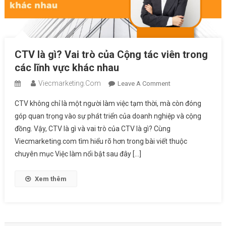
CTV là gì? Vai trò của Cộng tác viên trong
các lĩnh vực khác nhau
Viecmarketing.com
On
Leave A Comment
CTV
CTV không chỉ là một người làm việc tạm thời, mà còn đóng
Là
góp quan trọng vào sự phát triển của doanh nghiệp và cộng
Gì?
đồng. Vậy, CTV là gì và vai trò của CTV là gì? Cùng
Vai
Viecmarketing.com tìm hiểu rõ hơn trong bài viết thuộc
Trò
Của
chuyên mục Việc làm nổi bật sau đây […]
Cộng
Tác
Xem thêm
Viên
Trong
Các
Lĩnh