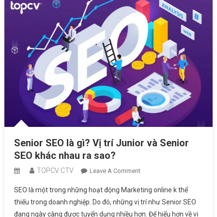
Nghiệp
Senior SEO là gì? Vị trí Junior và Senior
SEO khác nhau ra sao?
TOPCV CTV
On
Leave A Comment
Senior
SEO là một trong những hoạt động Marketing online k thể
SEO
thiếu trong doanh nghiệp. Do đó, những vị trí như Senior SEO
Là
đang ngày càng được tuyển dụng nhiều hơn. Để hiểu hơn về vị
Gì?