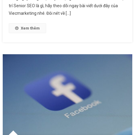
trí Senior SEO là gì, hãy theo dõi ngay bài viết dưới đây của
Vị
Trí
Viecmarketing nhé. Đôi nét về […]
Junior
Và
Xem thêm
Senior
SEO
Khác
Nhau
Ra
Sao?