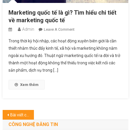
Marketing quốc tế là gì? Tìm hiểu chi tiết
về marketing quốc tế
Admin
On
Leave A Comment
Marketing
Trong thời kỳ hội nhập, các hoạt động xuyên biên giới là cần
Quốc
thiết nhằm thúc đẩy kinh tế, xã hội và marketing không nằm
Tế
ngoài xu hướng đó. Thuật ngữ marketing quốc tế ra đời và trở
Là
thành một hoạt động không thể thiếu trong việc kết nối các
Gì?
Tìm
sản phẩm, dịch vụ trong […]
Hiểu
Chi
Xem thêm
Tiết
Về
Marketing
Quốc
Điều
Bài viết cũ hơn
Tế
hướng
CÔNG NGHỆ ĐĂNG TIN