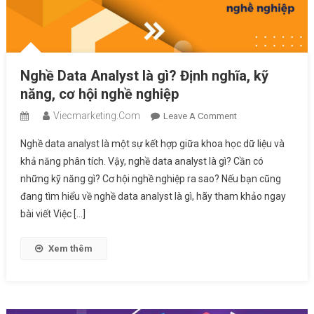
Nghề Data Analyst là gì? Định nghĩa, kỹ
năng, cơ hội nghề nghiệp
Viecmarketing.com
On
Leave A Comment
Nghề
Nghề data analyst là một sự kết hợp giữa khoa học dữ liệu và
Data
khả năng phân tích. Vậy, nghề data analyst là gì? Cần có
Analyst
những kỹ năng gì? Cơ hội nghề nghiệp ra sao? Nếu bạn cũng
Là
đang tìm hiểu về nghề data analyst là gì, hãy tham khảo ngay
Gì?
Định
bài viết Việc […]
Nghĩa,
Kỹ
Xem thêm
Năng,
Cơ
Hội
Nghề