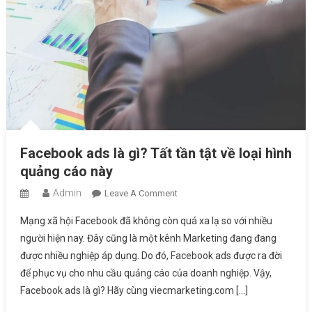
Facebook ads là gì? Tất tần tật về loại hình
quảng cáo này
Admin
On
Leave A Comment
Facebook
Mạng xã hội Facebook đã không còn quá xa lạ so với nhiều
Ads
người hiện nay. Đây cũng là một kênh Marketing đang đang
Là
được nhiều nghiệp áp dụng. Do đó, Facebook ads được ra đời
Gì?
để phục vụ cho nhu cầu quảng cáo của doanh nghiệp. Vậy,
Tất
Tần
Facebook ads là gì? Hãy cùng viecmarketing.com […]
Tật