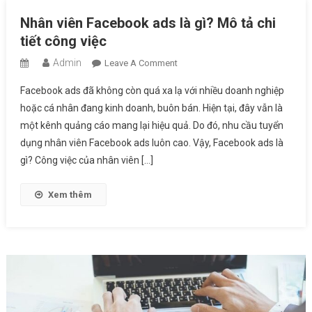
Nhân viên Facebook ads là gì? Mô tả chi
tiết công việc
Admin
On
Leave A Comment
Nhân
Facebook ads đã không còn quá xa lạ với nhiều doanh nghiệp
Viên
hoặc cá nhân đang kinh doanh, buôn bán. Hiện tại, đây vẫn là
Facebook
một kênh quảng cáo mang lại hiệu quả. Do đó, nhu cầu tuyển
Ads
dụng nhân viên Facebook ads luôn cao. Vậy, Facebook ads là
Là
Gì?
gì? Công việc của nhân viên […]
Mô
Tả
Xem thêm
Chi
Tiết
Công
Việc