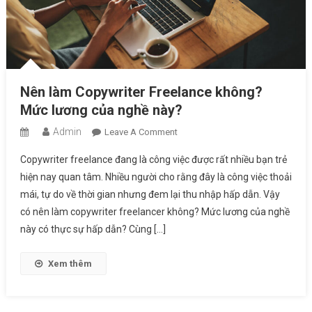
Nên làm Copywriter Freelance không?
Mức lương của nghề này?
Admin
On
Leave A Comment
Nên
Copywriter freelance đang là công việc được rất nhiều bạn trẻ
Làm
hiện nay quan tâm. Nhiều người cho rằng đây là công việc thoải
Copywriter
mái, tự do về thời gian nhưng đem lại thu nhập hấp dẫn. Vậy
Freelance
có nên làm copywriter freelancer không? Mức lương của nghề
Không?
Mức
này có thực sự hấp dẫn? Cùng […]
Lương
Của
Xem thêm
Nghề
Này?