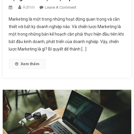
Admin
On
Leave A Comment
Chiến
Marketing là một trong những hoạt động quan trọng và cần
Lược
thiết với bất kỳ doanh nghiệp nào. Và chiến lược Marketing là
Marketing
một trong những bản kế hoạch cần phải thực hiện đầu tiên khi
Là
bắt đầu kinh doanh, phát triển của doanh nghiệp. Vậy, chiến
Gì
–
lược Marketing là gì? Bí quyết để thành […]
Cách
Xây
Xem thêm
Dựng
Chiến
Lược
Hiệu
Quả