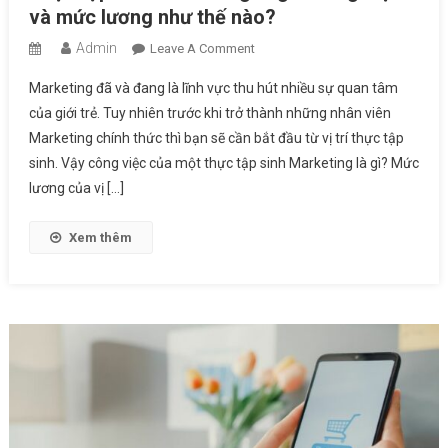
và mức lương như thế nào?
Admin
On
Leave A Comment
Thực
Marketing đã và đang là lĩnh vực thu hút nhiều sự quan tâm
Tập
của giới trẻ. Tuy nhiên trước khi trở thành những nhân viên
Sinh
Marketing chính thức thì bạn sẽ cần bắt đầu từ vị trí thực tập
Marketing
sinh. Vậy công việc của một thực tập sinh Marketing là gì? Mức
Là
Gì?
lương của vị […]
Công
Việc
Xem thêm
Và
Mức
Lương
Như
Thế
Nào?