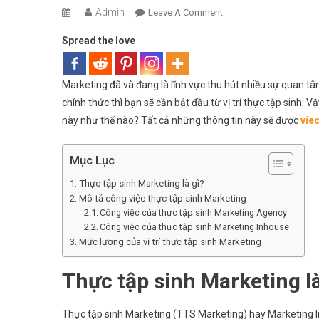
Admin
On
Leave A Comment
Thực
Spread the love
Tập
Sinh
Marketing
Marketing đã và đang là lĩnh vực thu hút nhiều sự quan tâ
Là
chính thức thì bạn sẽ cần bắt đầu từ vị trí thực tập sinh. 
Gì?
này như thế nào? Tất cả những thông tin này sẽ được
vie
Công
Việc
Mục Lục
Và
Mức
Thực tập sinh Marketing là gì?
Lương
Mô tả công việc thực tập sinh Marketing
Như
Công việc của thực tập sinh Marketing Agency
Thế
Công việc của thực tập sinh Marketing Inhouse
Nào?
Mức lương của vị trí thực tập sinh Marketing
Thực tập sinh Marketing là
Thực tập sinh Marketing (TTS Marketing) hay Marketing In