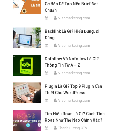
Cơ Bản Để Tạo Nên Brief Đạt
Chuẩn
Viecmarketing.com
Backlink Là Gì? Hiểu Đúng, Đi
Đúng
Viecmarketing.com
Dofollow Và Nofollow Là Gì?
Thông Tin Từ A – Z
Viecmarketing.com
Plugin Là Gì? Top 9 Plugin Cần
Thiết Cho WordPress
Viecmarketing.com
Tìm Hiểu Roas Là Gì? Cách Tính
Roas Như Thế Nào Chính Xác?
Thanh Hương CTV