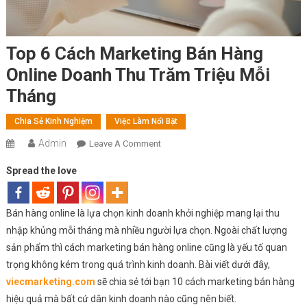
Top 6 Cách Marketing Bán Hàng
Online Doanh Thu Trăm Triệu Mỗi
Tháng
Chia Sẻ Kinh Nghiệm
Việc Làm Nổi Bật
Admin
On
Leave A Comment
Top
Spread the love
6
Cách
Marketing
Bán hàng online là lựa chọn kinh doanh khởi nghiệp mang lại thu
Bán
nhập khủng mỗi tháng mà nhiều người lựa chọn. Ngoài chất lượng
Hàng
sản phẩm thì cách marketing bán hàng online cũng là yếu tố quan
Online
trọng không kém trong quá trình kinh doanh. Bài viết dưới đây,
Doanh
viecmarketing.com
sẽ chia sẻ tới bạn 10 cách marketing bán hàng
Thu
hiệu quả mà bất cứ dân kinh doanh nào cũng nên biết.
Trăm