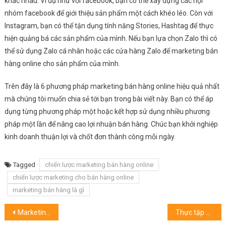
khác nhau. Ví dụ như với facebook, bạn có thể xây dựng các hội
nhóm facebook để giới thiệu sản phẩm một cách khéo léo. Còn với
Instagram, bạn có thể tận dụng tính năng Stories, Hashtag để thực
hiện quảng bá các sản phẩm của mình. Nếu bạn lựa chọn Zalo thì có
thể sử dụng Zalo cá nhân hoặc các cửa hàng Zalo để marketing bán
hàng online cho sản phẩm của mình.
Trên đây là 6 phương pháp marketing bán hàng online hiệu quả nhất
mà chúng tôi muốn chia sẻ tới bạn trong bài viết này. Bạn có thể áp
dụng từng phương pháp một hoặc kết hợp sử dụng nhiều phương
pháp một lần để nâng cao lợi nhuận bán hàng. Chúc bạn khởi nghiệp
kinh doanh thuận lợi và chốt đơn thành công mỗi ngày.
Tagged
chiến lược marketing bán hàng online
chiến lược marketing cho bán hàng online
marketing bán hàng là gì
Điều
Marketing đa kênh là gì? Những kênh Marketing phổ biến nhất hiện nay
Thực tập sinh Marketing là gì? Công việc và mức lương như thế nào?