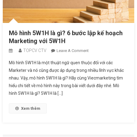
Mô hình 5W1H là gì? 6 bước lập kế hoạch
Marketing với 5W1H
TOPCV CTV
On
Leave A Comment
Mô
Mô hình 5W1H là một thuật ngữ quen thuộc đối với các
Hình
Marketer và nó cũng được áp dụng trong nhiều lĩnh vực khác
5W1H
nhau. Vậy, mô hình 5W1H là gì? Hãy cùng Viecmarketing tìm
Là
hiểu chi tiết về mô hình này trong bài viết dưới đây nhé. Mô
Gì?
6
hình 5W1H là gì? 5W1H là […]
Bước
Lập
Xem thêm
Kế
Hoạch
Marketing
Với