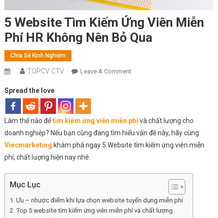
5 Website Tìm Kiếm Ứng Viên Miễn
Phí HR Không Nên Bỏ Qua
Chia Sẻ Kinh Nghiệm
TOPCV CTV
On
Leave A Comment
5
Spread the love
Website
Tìm
Kiếm
Làm thế nào để
tìm kiếm ứng viên miễn phí
và chất lượng cho
Ứng
doanh nghiệp? Nếu bạn cũng đang tìm hiểu vấn đề này, hãy cùng
Viên
Viecmarketing
khám phá ngay 5 Website tìm kiếm ứng viên miễn
Miễn
phí, chất lượng hiện nay nhé.
Phí
HR
Không
Mục Lục
Nên
Ưu – nhược điểm khi lựa chọn website tuyển dụng miễn phí
Bỏ
Top 5 website tìm kiếm ứng viên miễn phí và chất lượng
Qua