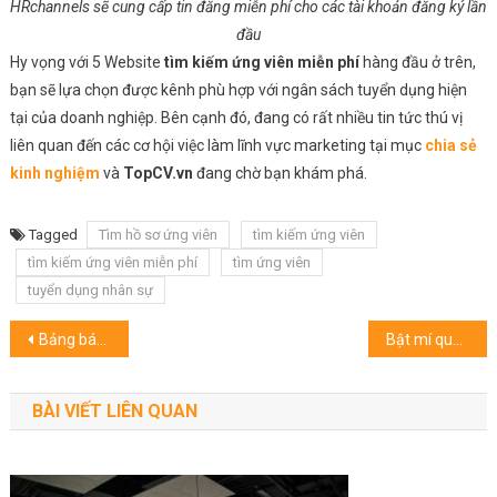
HRchannels sẽ cung cấp tin đăng miễn phí cho các tài khoản đăng ký lần
đầu
Hy vọng với 5 Website
tìm kiếm ứng viên miễn phí
hàng đầu ở trên,
bạn sẽ lựa chọn được kênh phù hợp với ngân sách tuyển dụng hiện
tại của doanh nghiệp. Bên cạnh đó, đang có rất nhiều tin tức thú vị
liên quan đến các cơ hội việc làm lĩnh vực marketing tại mục
chia sẻ
kinh nghiệm
và
TopCV.vn
đang chờ bạn khám phá.
Tagged
Tìm hồ sơ ứng viên
tìm kiếm ứng viên
tìm kiếm ứng viên miễn phí
tìm ứng viên
tuyển dụng nhân sự
Điều
Bảng báo giá của các kênh tuyển dụng hàng đầu Việt Nam
Bật mí quy trình làm việc tại bộ phận sale marketing hiệu quả
hướng
BÀI VIẾT LIÊN QUAN
bài
viết