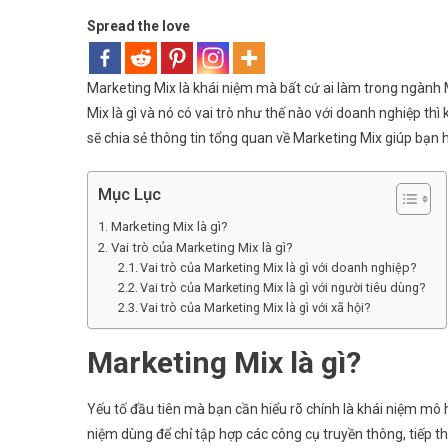
Marketing
Spread the love
Mix
Là
Gì?
Marketing Mix là khái niệm mà bất cứ ai làm trong ngành
Khái
Mix là gì và nó có vai trò như thế nào với doanh nghiệp thì
Niệm
sẽ chia sẻ thông tin tổng quan về Marketing Mix giúp bạn h
Và
Vai
Mục Lục
Trò
Đối
Marketing Mix là gì?
Với
Vai trò của Marketing Mix là gì?
Doanh
Vai trò của Marketing Mix là gì với doanh nghiệp?
Nghiệp
Vai trò của Marketing Mix là gì với người tiêu dùng?
Vai trò của Marketing Mix là gì với xã hội?
Marketing Mix là gì?
Yếu tố đầu tiên mà bạn cần hiểu rõ chính là khái niệm mô 
niệm dùng để chỉ tập hợp các công cụ truyền thông, tiếp 