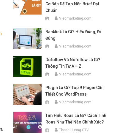
Cơ Bản Để Tạo Nên Brief Đạt
Chuẩn
Viecmarketing.com
Backlink Là Gì? Hiểu Đúng, Đi
m
Đúng
Viecmarketing.com
Dofollow Và Nofollow Là Gì?
Thông Tin Từ A – Z
Viecmarketing.com
Plugin Là Gì? Top 9 Plugin Cần
Thiết Cho WordPress
Viecmarketing.com
Tìm Hiểu Roas Là Gì? Cách Tính
Roas Như Thế Nào Chính Xác?
g,
Thanh Hương CTV