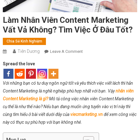
Làm Nhân Viên Content Marketing
Vất Vả Không? Tìm Việc Ở Đâu Tốt?
Chia Sẻ Kinh Nghiệm
Tiên Dương
On
Leave A Comment
Làm
Spread the love
Nhân
Viên
Content
Với những bạn có tư duy ngôn ngữ tốt và yêu thích việc viết lách thì hẳn
Marketing
Content Marketing là nghề nghiệp phù hợp nhất với bạn. Vậy
nhân viên
Vất
Content Marketing là gì?
Mô tả công việc nhân viên Content Marketing
Vả
cụ thể là như thế nào? Nếu bạn đang muốn ứng tuyển vào vị trí này thì
Không?
cùng tìm hiểu ở bài viết dưới đây của
viecmarketing.vn
để xem công việc
Tìm
này có thực sự phù hợp với bạn không nhé.
Việc
Ở
Đâu
Mục Lục