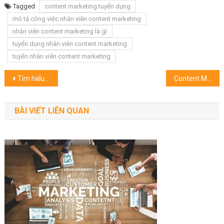
Tagged
content marketing tuyển dụng
mô tả công việc nhân viên content marketing
nhân viên content marketing là gì
tuyển dụng nhân viên content marketing
tuyển nhân viên content marketing
Điều
Tìm hiểu chức năng nhiệm vụ của phòng Marketing
Content Marketing là gì? Vai trò của Content Marketing trong kinh doanh
hướng
BÀI VIẾT LIÊN QUAN
bài
viết