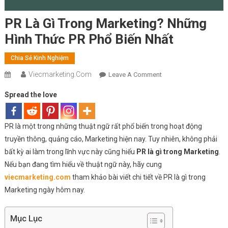
PR Là Gì Trong Marketing? Những
Hình Thức PR Phổ Biến Nhất
Chia Sẻ Kinh Nghiệm
Viecmarketing.com
On
Leave A Comment
PR
Spread the love
Là
Gì
Trong
PR là một trong những thuật ngữ rất phổ biến trong hoạt động
Marketing?
truyền thông, quảng cáo, Marketing hiện nay. Tuy nhiên, không phải
Những
bất kỳ ai làm trong lĩnh vực này cũng hiểu
PR là gì trong Marketing
.
Hình
Nếu bạn đang tìm hiểu về thuật ngữ này, hãy cung
Thức
viecmarketing.com
tham khảo bài viết chi tiết về PR là gì trong
PR
Marketing ngày hôm nay.
Phổ
Biến
Nhất
Mục Lục