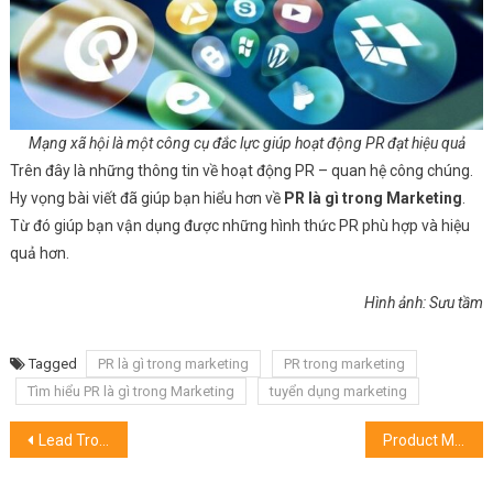
Mạng xã hội là một công cụ đắc lực giúp hoạt động PR đạt hiệu quả
Trên đây là những thông tin về hoạt động PR – quan hệ công chúng.
Hy vọng bài viết đã giúp bạn hiểu hơn về
PR là gì trong Marketing
.
Từ đó giúp bạn vận dụng được những hình thức PR phù hợp và hiệu
quả hơn.
Hình ảnh: Sưu tầm
Tagged
PR là gì trong marketing
PR trong marketing
Tìm hiểu PR là gì trong Marketing
tuyển dụng marketing
Điều
Lead Trong Marketing Là Gì? Phân Biệt Các Loại Lead Trong Marketing
Product Marketing Là Gì? So Sánh Sự Khác Biệt Với Product Management
hướng