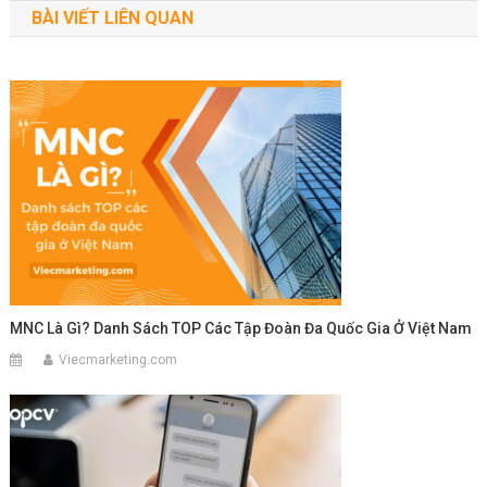
BÀI VIẾT LIÊN QUAN
bài
viết
MNC Là Gì? Danh Sách TOP Các Tập Đoàn Đa Quốc Gia Ở Việt Nam
Viecmarketing.com