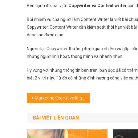
Bên cạnh đó, hai vị trí
Copywriter và Content writer
còn đư
Bởi nhiệm vụ của người làm Content Writer là viết bài chuẩ
Copywriter. Content Writer cần kiểm soát thời hạn viết bà
deadline được giao.
Ngược lại, Copywriter thường được giao nhiệm vụ gấp, cần
những người linh hoạt, thông minh và nhanh nhẹn.
Hy vọng với những thông tin bên trên, bạn đọc đã có thêm
biệt 2 vị trí này. Từ đó có những định hướng công việc cụ 
Điều
Marketing Executive là gì? CV Marketing Executive gồm những phần nào?
hướng
BÀI VIẾT LIÊN QUAN
bài
viết