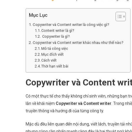
Nhau
Của
Mục Lục
Copywriter
Và
Copywriter và Content writer là công việc gì?
Content
Content writer là gì?
Writer
Copywriter là gì?
Copywriter và Content writer khác nhau như thế nào?
Mô tả công việc
Mục đích viết
Cách viết
Thời hạn viết bài
Copywriter và Content wri
Có một thực tế cho thấy không chỉ sinh viên, những bạn t
lẫn về khái niệm
Copywriter và Content writer
. Trong nhi
truyền thông và hướng đi của từng công ty.
Mặc dù đều liên quan đến nội dung, viết lách, truyền tả
nhưng cũng cần nhấn mạnh rằng đây là hai thuật ngữ kh