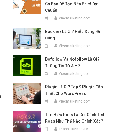
Cơ Bản Để Tạo Nên Brief Đạt
Chuẩn
Viecmarketing.com
Backlink Là Gì? Hiểu Đúng, Đi
Đúng
Viecmarketing.com
Dofollow Và Nofollow Là Gì?
Thông Tin Từ A – Z
Viecmarketing.com
Plugin Là Gì? Top 9 Plugin Cần
Thiết Cho WordPress
m
Viecmarketing.com
Tìm Hiểu Roas Là Gì? Cách Tính
Roas Như Thế Nào Chính Xác?
Thanh Hương CTV