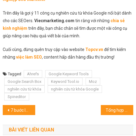
Trên đây là gợi ý 11 công cụ nghiên cứu từ khóa Google nổi bật dành
cho các SEOers.
Viecmarketing.com
tin rằng với những
chia sẻ
kinh nghiệm
trên đây, bạn chắc chắn sẽ tìm được một vài công cụ
giúp nâng cao hiệu quả viết bài của mình.
Cuối cùng, đừng quên truy cập vào website
Topcv.vn
để tìm kiếm
những
việc làm SEO
, content hấp dẫn hàng đầu thị trường!
Tagged
Ahrefs
Google Keyword Tools
Google Search Box
Keyword Tool.io
Moz
nghiên cứu từ khóa
nghiên cứu từ khóa Google
Spineditor
Điều
7 bước lập kế hoạch chạy quảng cáo trên Zalo tối ưu cho người mới
Tổng hợp công cụ Digital Marketing cần thiết cho doanh nghiệp
hướng
BÀI VIẾT LIÊN QUAN
bài