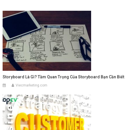
viết
Storyboard Là Gì? Tầm Quan Trọng Của Storyboard Bạn Cần Biết
Viecmarketing.com