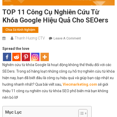
TOP 11 Công Cụ Nghiên Cứu Từ
Khóa Google Hiệu Quả Cho SEOers
Chia Sẻ Kinh Nghiệm
Thanh Hương CTV
On
Leave A Comment
TOP
Spread the love
11
Công
Cụ
Nghiên cứu từ khóa Google là hoạt động không thể thiếu đối với các
Nghiên
SEOers. Trong số hàng loạt những công cụ hỗ trợ nghiên cứu từ khóa
Cứu
hiện nay, bạn đã biết đâu là công cụ hiệu quả và giúp bạn cập nhật xu
Từ
hướng nhanh nhất? Qua bài viết sau,
Viecmarketing.com
sẽ giới
Khóa
thiệu 11 công cụ nghiên cứu từ khóa SEO phổ biến mà bạn không
Google
nên bỏ lỡ!
Hiệu
Quả
Cho
Mục Lục
SEOers