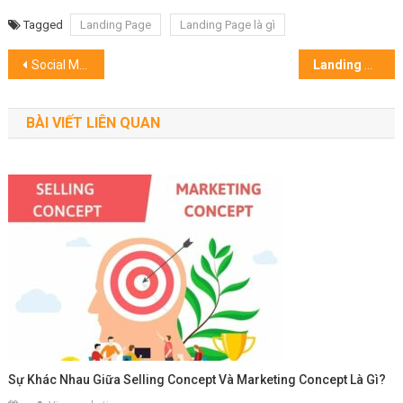
Tagged
Landing Page
Landing Page là gì
Điều
Social Media Executive là gì? Bản mô tả công việc đầy đủ
Landing Page khác gì Website? Nên làm Landing Page hay Website?
hướng
BÀI VIẾT LIÊN QUAN
bài
viết
Sự Khác Nhau Giữa Selling Concept Và Marketing Concept Là Gì?