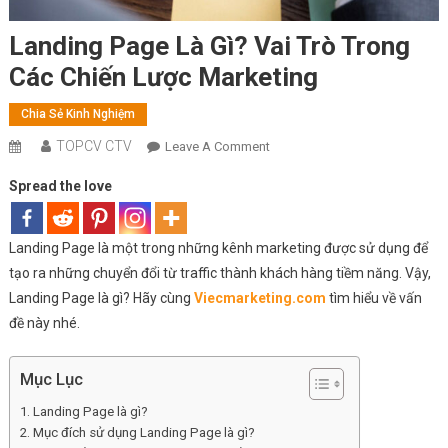
Landing Page Là Gì? Vai Trò Trong
Các Chiến Lược Marketing
Chia Sẻ Kinh Nghiệm
TOPCV CTV
On
Leave A Comment
Landing
Spread the love
Page
Là
Gì?
Landing Page là một trong những kênh marketing được sử dụng để
Vai
tạo ra những chuyển đổi từ traffic thành khách hàng tiềm năng. Vậy,
Trò
Landing Page là gì? Hãy cùng
Viecmarketing.com
tìm hiểu về vấn
Trong
đề này nhé.
Các
Chiến
Lược
Mục Lục
Marketing
Landing Page là gì?
Mục đích sử dụng Landing Page là gì?